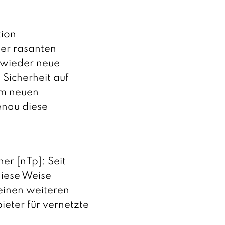
tion
der rasanten
r wieder neue
Sicherheit auf
um neuen
enau diese
er [nTp]: Seit
diese Weise
einen weiteren
eter für vernetzte