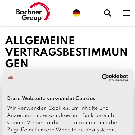
S
p
r
a
c
h
ALLGEMEINE
e
a
u
VERTRAGSBESTIMMUN
s
w
ä
GEN
h
l
e
n
↘ PDF – AVB der Bachner Elektro GmbH & Co.
.
KG
A
k
↘ PDF – AVB der Bachner Elektro GmbH & Co.
t
Diese Webseite verwendet Cookies
u
KG (Eingetragene Niederlassung Steyr,
e
Österreich)
Wir verwenden Cookies, um Inhalte und
l
l
Anzeigen zu personalisieren, Funktionen für
:
soziale Medien anbieten zu können und die
D
WEITERE DOKUMENTE
e
Zugriffe auf unsere Website zu analysieren.
u