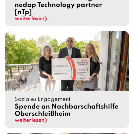
nedap Technology partner
R
M
L
[nTp]
S
B
G
weiterlesen
E
H
M
C
B
U
H
R
)
I
T
Y
M
Soziales Engagement
Spende an Nachbarschaftshilfe
A
Oberschleißheim
N
weiterlesen
A