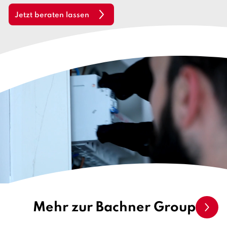
t
s
Jetzt beraten lassen
c
h
Mehr zur Bachner Group