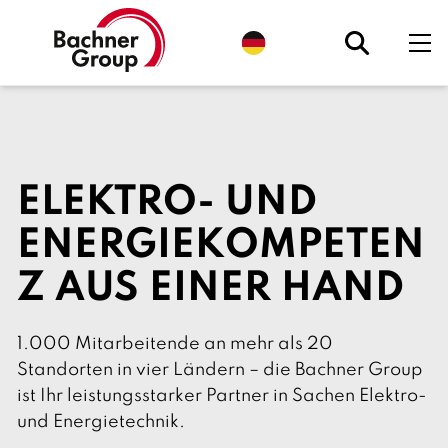
S
p
r
a
c
h
e
a
u
s
w
ELEKTRO- UND
ä
h
l
ENERGIEKOMPETEN
e
n
Z AUS EINER HAND
.
A
k
t
u
1.000 Mitarbeitende an mehr als 20
e
l
Standorten in vier Ländern – die Bachner Group
l
ist Ihr leistungsstarker Partner in Sachen Elektro-
:
D
und Energietechnik.
e
u