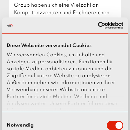
Group haben sich eine Vielzahl an
Kompetenzzentren und Fachbereichen
entwickelt. Die Gruppe sichert Ihnen so
maximales Know-how und Kapazitäten
– als ein zentraler Leistungspartner.
Diese Webseite verwendet Cookies
Jetzt beraten
Wir verwenden Cookies, um Inhalte und
lassen
Anzeigen zu personalisieren, Funktionen für
soziale Medien anbieten zu können und die
Zugriffe auf unsere Website zu analysieren.
B
B
B
B
Außerdem geben wir Informationen zu Ihrer
Verwendung unserer Website an unsere
A
A
A
A
Partner für soziale Medien, Werbung und
B
D
B
H
C
C
C
C
Analysen weiter. Unsere Partner führen diese
A
I
A
I
H
H
H
H
Informationen möglicherweise mit weiteren
Daten zusammen, die Sie ihnen bereitgestellt
E
N
B
S
E
C
E
C
S
N
N
N
N
haben oder die sie im Rahmen Ihrer Nutzung
Notwendig
i