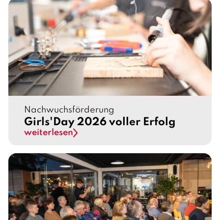
G
E
M
E
N
T
G
Nachwuchsförderung
M
Girls'Day 2026 voller Erfolg
weiterlesen
B
H