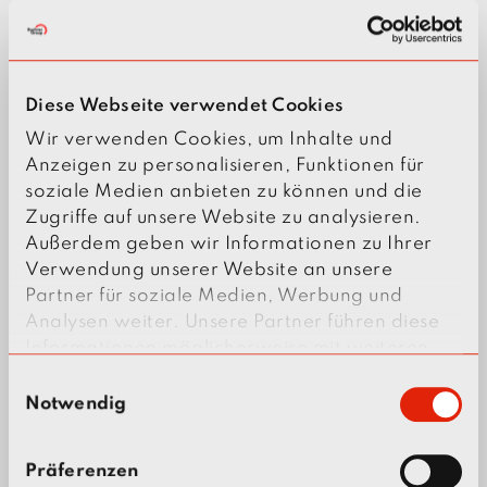
Diese Webseite verwendet Cookies
Wir verwenden Cookies, um Inhalte und
Anzeigen zu personalisieren, Funktionen für
soziale Medien anbieten zu können und die
Zugriffe auf unsere Website zu analysieren.
MITEINANDER WACHSEN
Außerdem geben wir Informationen zu Ihrer
UND VONEINANDER
Verwendung unserer Website an unsere
Partner für soziale Medien, Werbung und
LERNEN
Analysen weiter. Unsere Partner führen diese
Informationen möglicherweise mit weiteren
Leidenschaft ist unsere Energie und macht uns
Daten zusammen, die Sie ihnen bereitgestellt
Menschen lebendig. Mit ihr wollen wir
E
haben oder die sie im Rahmen Ihrer Nutzung
Notwendig
gemeinsam wachsen und lernen. Dabei steht für
i
der Dienste gesammelt haben.
uns immer an erster Stelle: der Mensch hinter
n
w
dem Jobtitel. Hier fließen alle in die gleiche
Präferenzen
i