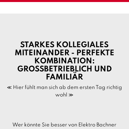
l
i
:
l
:
STARKES KOLLEGIALES
MITEINANDER - PERFEKTE
KOMBINATION:
GROSSBETRIEBLICH UND F
AMILIÄR
≪ Hier fühlt man sich ab dem ersten Tag richtig
wohl ≫
Wer könnte Sie besser von Elektro Bachner