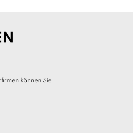
l
:
EN
rfirmen können Sie