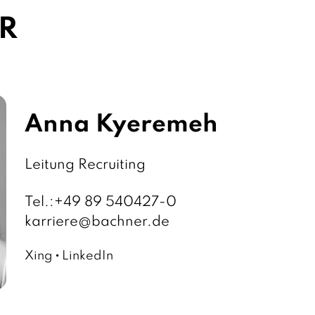
R
Anna Kyeremeh
F
Leitung Recruiting
u
Tel.:
+49 89 540427-0
n
E
karriere
@bachner.de
k
-
t
Xing
LinkedIn
M
i
a
o
i
n