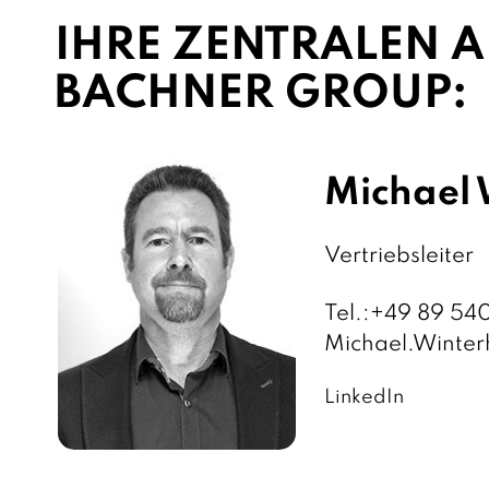
IHRE ZENTRALEN 
BACHNER GROUP:
Michael
F
Vertriebsleiter
u
Tel.:
+49 89 54
n
E
Michael.Winte
k
-
t
LinkedIn
M
i
a
o
i
n