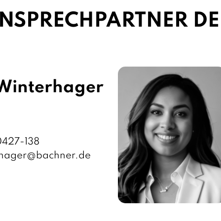
ANSPRECHPARTNER DE
 Winterhager
0427-138
rhager
@bachner.de