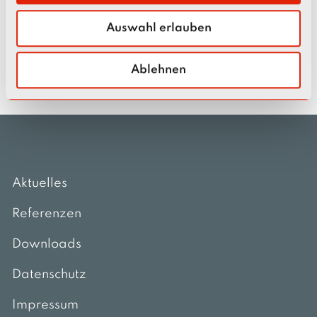
w
Ich habe die
Datenschutzbestimmungen
zur Kenntnis
genommen*
Auswahl erlauben
a
h
l
Ablehnen
Aktuelles
Referenzen
Downloads
Datenschutz
Impressum