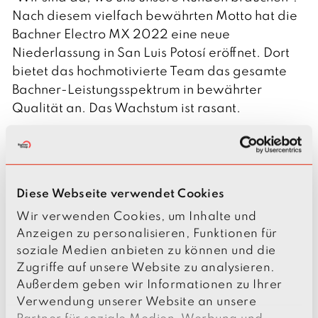
t
Nach diesem vielfach bewährten Motto hat die
s
c
Bachner Electro MX 2022 eine neue
h
Niederlassung in San Luis Potosí eröffnet. Dort
bietet das hochmotivierte Team das gesamte
Bachner-Leistungsspektrum in bewährter
Qualität an. Das Wachstum ist rasant.
S
Bachner Electro MX
t
S
Eje 130 150-5 
a
t
S
78395 Industrial San Luis, San Luis Potosí, 
n
r
t
S.L.P., MEX
Diese Webseite verwendet Cookies
d
a
a
E-Mail: 
miguel.lopez@bachner-mx.com
Wir verwenden Cookies, um Inhalte und
o
ß
d
Anzeigen zu personalisieren, Funktionen für
r
e
t
soziale Medien anbieten zu können und die
IHRE ANFRAGE
t
Zugriffe auf unsere Website zu analysieren.
Außerdem geben wir Informationen zu Ihrer
Wenn Sie uns eine Nachricht senden möchten,
Verwendung unserer Website an unsere