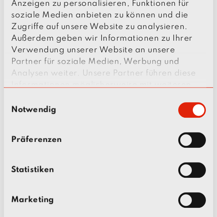
Anzeigen zu personalisieren, Funktionen für
soziale Medien anbieten zu können und die
Zugriffe auf unsere Website zu analysieren.
Außerdem geben wir Informationen zu Ihrer
Verwendung unserer Website an unsere
Partner für soziale Medien, Werbung und
Analysen weiter. Unsere Partner führen diese
Informationen möglicherweise mit weiteren
Daten zusammen, die Sie ihnen bereitgestellt
E
haben oder die sie im Rahmen Ihrer Nutzung
Notwendig
i
der Dienste gesammelt haben.
n
NEDAP TECHNOLOGY
w
Präferenzen
PARTNER (NTP) FOR
i
l
SECURITY
l
Statistiken
MANAGEMENT GMBH
i
g
Marketing
u
Als Alliance Partner von Nedap sind wir
n