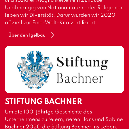
und sozialer Möglichkeiten ein Zuhause.
Unabhängig von Nationalitäten oder Religionen
leben wir Diversität. Dafür wurden wir 2020
offiziell zur Eine-Welt-Kita zertifiziert.
Über den Igelbau
STIFTUNG BACHNER
Um die 100-jährige Geschichte des
Unternehmens zu feiern, riefen Hans und Sabine
Bachner 2020 die Stiftung Bachner ins Leben.