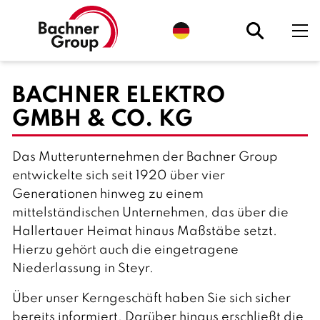
S
p
r
a
c
h
BACHNER ELEKTRO
e
a
u
GMBH & CO. KG
s
w
ä
h
Das Mutterunternehmen der Bachner Group
l
entwickelte sich seit 1920 über vier
e
n
Generationen hinweg zu einem
.
A
mittelständischen Unternehmen, das über die
k
t
Hallertauer Heimat hinaus Maßstäbe setzt.
u
Hierzu gehört auch die eingetragene
e
l
Niederlassung in Steyr.
l
:
D
Über unser Kerngeschäft haben Sie sich sicher
e
u
bereits informiert. Darüber hinaus erschließt die