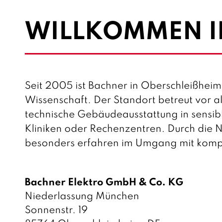
WILLKOMMEN IN
Seit 2005 ist Bachner in Oberschleißheim a
Wissenschaft. Der Standort betreut vor 
technische Gebäudeausstattung in sensib
Kliniken oder Rechenzentren. Durch die 
besonders erfahren im Umgang mit komp
S
Bachner Elektro GmbH & Co. KG
t
A
Niederlassung München
a
d
S
Sonnenstr. 19