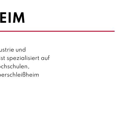
IM
ustrie und
 spezialisiert auf
ochschulen,
berschleißheim