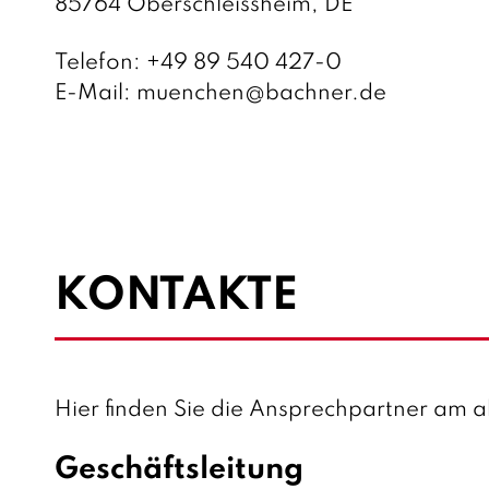
n
r
t
S
85764 Oberschleissheim, DE
d
e
r
t
Telefon: 
+49 89 540 427-0
o
s
a
a
E-Mail: 
muenchen@bachner.de
r
s
ß
d
t
z
e
t
u
s
a
t
z
KONTAKTE
: 
Hier finden Sie die Ansprechpartner am a
Geschäftsleitung