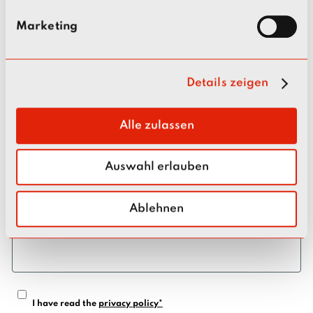
responsible persons from a central location.
g
Marketing
u
Name
n
g
Details zeigen
s
E-mail
a
u
Alle zulassen
s
w
Your message
Auswahl erlauben
a
h
l
Ablehnen
I have read the
privacy policy*