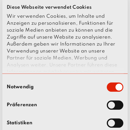
n
s 
t
Diese Webseite verwendet Cookies
CONTACT
s
Wir verwenden Cookies, um Inhalte und
u
Anzeigen zu personalisieren, Funktionen für
ff
Here you can find the contact persons at the
soziale Medien anbieten zu können und die
i
current location:
Zugriffe auf unsere Website zu analysieren.
x
Management
Außerdem geben wir Informationen zu Ihrer
: 
Verwendung unserer Website an unsere
Contact partner per location
Partner für soziale Medien, Werbung und
Analysen weiter. Unsere Partner führen diese
Informationen möglicherweise mit weiteren
Personnel and Apprenticeships
Daten zusammen, die Sie ihnen bereitgestellt
E
haben oder die sie im Rahmen Ihrer Nutzung
Notwendig
i
der Dienste gesammelt haben.
n
YOUR REQUEST
w
Präferenzen
i
If you would like to send us a message, please
l
feel free to use the form below.
l
Statistiken
Your message will be forwarded to the
i