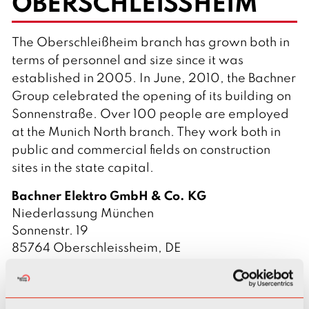
OBERSCHLEISSHEIM
l
i
s
h
The Oberschleißheim branch has grown both in
terms of personnel and size since it was
established in 2005. In June, 2010, the Bachner
Group celebrated the opening of its building on
Sonnenstraße. Over 100 people are employed
at the Munich North branch. They work both in
public and commercial fields on construction
sites in the state capital.
L
Bachner Elektro GmbH & Co. KG
o
A
Niederlassung München
c
d
S
Sonnenstr. 19
a
d
t
C
85764 Oberschleissheim, DE
t
r
r
i
Phone: 
+49 89 540 427-0
i
e
e
t
E-mail: 
muenchen@bachner.de
o
s
e
y