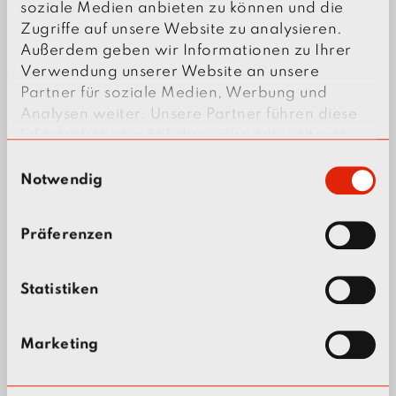
soziale Medien anbieten zu können und die
Emergency power systems
Zugriffe auf unsere Website zu analysieren.
Außerdem geben wir Informationen zu Ihrer
Verwendung unserer Website an unsere
Lightning protection systems
Partner für soziale Medien, Werbung und
Analysen weiter. Unsere Partner führen diese
Informationen möglicherweise mit weiteren
Lighting systems
Daten zusammen, die Sie ihnen bereitgestellt
E
haben oder die sie im Rahmen Ihrer Nutzung
Notwendig
i
der Dienste gesammelt haben.
n
Safety lighting
w
Präferenzen
i
l
Busbars
l
Statistiken
i
g
Cable support and cable routing
Marketing
u
systems
n
g