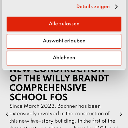
Details zeigen
s
Media technology
a
u
Alle zulassen
s
w
Auswahl erlauben
a
h
l
Ablehnen
NEW CONSTRUCTION
OF THE WILLY BRANDT
COMPREHENSIVE
SCHOOL FOS
Since March 2023, Bachner has been
extensively involved in the construction of
p
n
r
e
this new five-story building. In the first of the
e
x
v
t