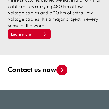
three structures alone, we have laid 10 km of
i
o
cable routes carrying 480 km of low-
u
voltage cables and 600 km of extra-low
s
voltage cables. It’s a major project in every
sense of the word.
Learn more
Contact us now