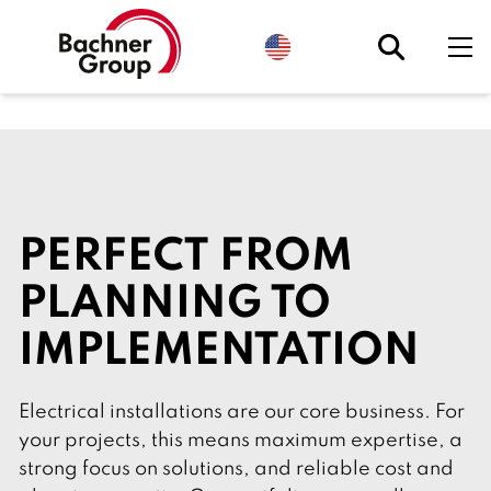
S
e
l
e
c
t
l
a
n
g
u
a
g
PERFECT FROM
e
.
C
PLANNING TO
u
r
r
IMPLEMENTATION
e
n
t
l
Electrical installations are our core business. For
y
:
your projects, this means maximum expertise, a
E
strong focus on solutions, and reliable cost and
n
g