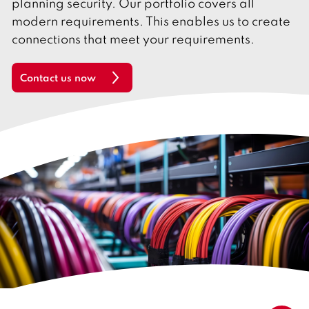
planning security. Our portfolio covers all
l
i
modern requirements. This enables us to create
s
h
connections that meet your requirements.
Contact us now