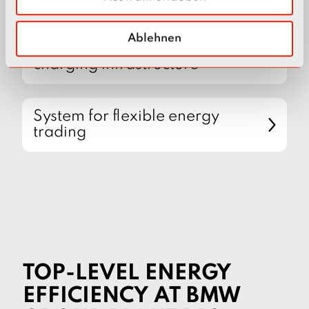
h
l
Ablehnen
Operating system for your
charging infrastructure
System for flexible energy
trading
TOP-LEVEL ENERGY
EFFICIENCY AT BMW