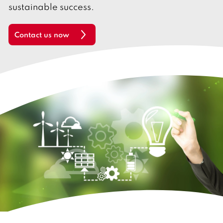
l
sustainable success.
i
s
h
Contact us now