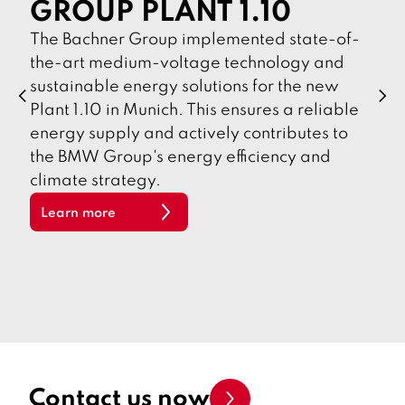
GROUP PLANT 1.10
The Bachner Group implemented state-of-
the-art medium-voltage technology and
sustainable energy solutions for the new
p
n
r
e
Plant 1.10 in Munich. This ensures a reliable
e
x
energy supply and actively contributes to
v
t
i
the BMW Group's energy efficiency and
o
u
climate strategy.
s
Learn more
Contact us now