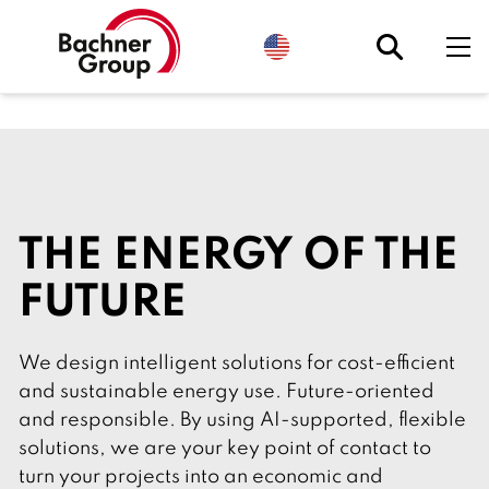
S
e
l
e
c
t
l
a
n
g
u
a
g
THE ENERGY OF THE
e
.
C
FUTURE
u
r
r
e
We design intelligent solutions for cost-efficient
n
t
and sustainable energy use. Future-oriented
l
y
and responsible. By using AI-supported, flexible
:
solutions, we are your key point of contact to
E
n
turn your projects into an economic and
g