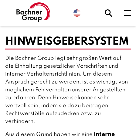
S
e
l
e
c
t
HINWEISGEBERSYSTEM
l
a
n
g
u
Die Bachner Group legt sehr großen Wert auf
a
die Einhaltung gesetzlicher Vorschriften und
g
e
interner Verhaltensrichtlinien. Um diesem
.
C
Anspruch gerecht zu werden, ist es wichtig, von
u
r
möglichem Fehlverhalten unserer Angestellten
r
zu erfahren. Denn Hinweise können sehr
e
n
wertvoll sein, indem sie dazu beitragen,
t
l
Rechtsverstöße aufzudecken bzw. zu
y
:
verhindern.
E
n
interne
Aus diesem Grund haben wir eine
g