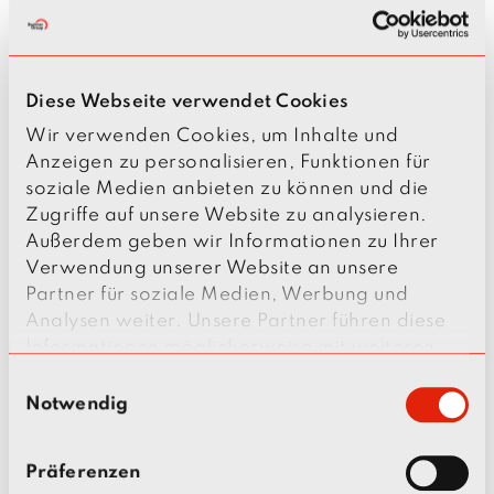
Telefon: +49 (8751) 8189 - 479
Mailadresse der internen Meldestelle:
hinweisgeber@bachner.de
Diese Webseite verwendet Cookies
Frau Renkl und Herr Kitschke sind in dieser
Wir verwenden Cookies, um Inhalte und
Funktion unparteiisch, unabhängig und
Anzeigen zu personalisieren, Funktionen für
weisungsungebunden.
soziale Medien anbieten zu können und die
Zugriffe auf unsere Website zu analysieren.
Außerdem geben wir Informationen zu Ihrer
WELCHE VERSTÖSSE KÖNNEN G
Verwendung unserer Website an unsere
EMELDET WERDEN?
Partner für soziale Medien, Werbung und
Analysen weiter. Unsere Partner führen diese
Nicht jede Meldung einer Verletzung von
Informationen möglicherweise mit weiteren
Rechtsvorschriften ist vom HinSchG umfasst. Eine
Daten zusammen, die Sie ihnen bereitgestellt
E
Aufzählung aller erfassten Verstöße finden Sie in
haben oder die sie im Rahmen Ihrer Nutzung
Notwendig
i
§ 2 Hinweisgeberschutzgesetz, u.a. sind dies:
der Dienste gesammelt haben.
n
w
Strafbare Verstöße
Präferenzen
i
Verstöße für die ein Bußgeld zu zahlen ist,