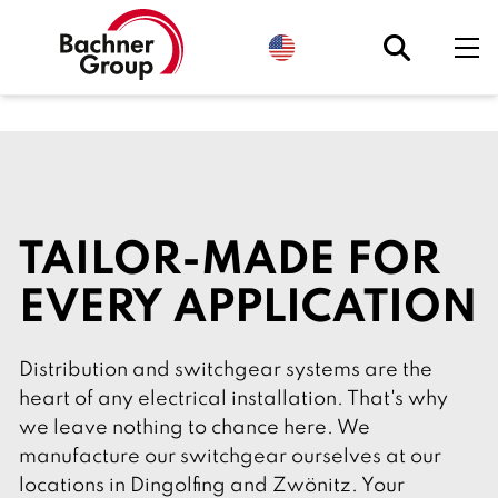
S
e
l
e
c
t
l
a
n
g
u
a
g
TAILOR-MADE FOR
e
.
C
EVERY APPLICATION
u
r
r
e
Distribution and switchgear systems are the
n
t
heart of any electrical installation. That's why
l
y
we leave nothing to chance here. We
:
manufacture our switchgear ourselves at our
E
n
locations in Dingolfing and Zwönitz. Your
g