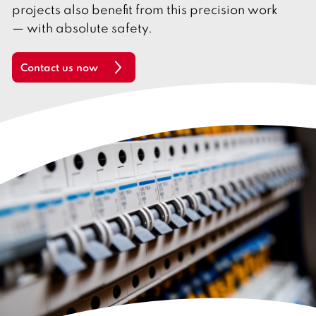
l
projects also benefit from this precision work
i
s
— with absolute safety.
h
Contact us now