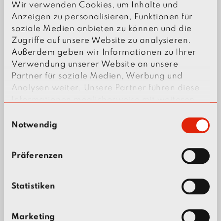
Wir verwenden Cookies, um Inhalte und
Anzeigen zu personalisieren, Funktionen für
Power distributors and light
soziale Medien anbieten zu können und die
distributors
Zugriffe auf unsere Website zu analysieren.
Außerdem geben wir Informationen zu Ihrer
Verwendung unserer Website an unsere
Emergency power cabinets and
Partner für soziale Medien, Werbung und
UPS control cabinets
Analysen weiter. Unsere Partner führen diese
Informationen möglicherweise mit weiteren
Daten zusammen, die Sie ihnen bereitgestellt
E
Control cabinets for fire alarm and
haben oder die sie im Rahmen Ihrer Nutzung
Notwendig
i
IT systems
der Dienste gesammelt haben.
n
w
Präferenzen
i
Power and control cabinets for
l
electricity, heating, ventilation, and
l
Statistiken
air conditioning
i
g
Marketing