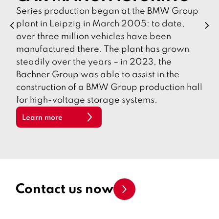
Series production began at the BMW Group
plant in Leipzig in March 2005: to date,
p
n
r
e
over three million vehicles have been
e
x
v
t
manufactured there. The plant has grown
i
o
steadily over the years – in 2023, the
u
Bachner Group was able to assist in the
s
construction of a BMW Group production hall
for high-voltage storage systems.
Learn more
Contact us now