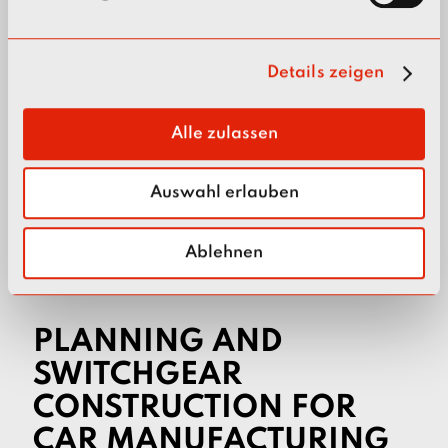
u
Switchgear for individual special
n
requirements
g
Details zeigen
s
a
Power distribution substations for
u
Alle zulassen
production halls
s
w
Auswahl erlauben
a
h
l
Ablehnen
PLANNING AND
SWITCHGEAR
CONSTRUCTION FOR
CAR MANUFACTURING