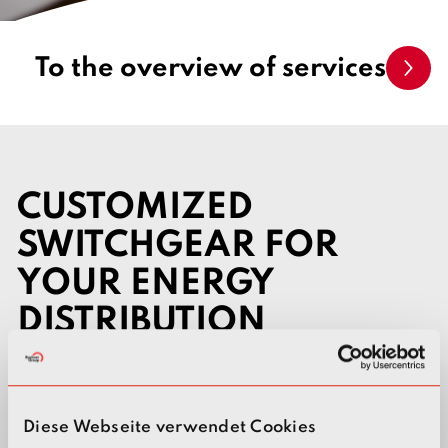
To the overview of services
CUSTOMIZED
SWITCHGEAR FOR
YOUR ENERGY
DISTRIBUTION
Type-tested low-voltage
switchgear up to 2,000 A
Diese Webseite verwendet Cookies