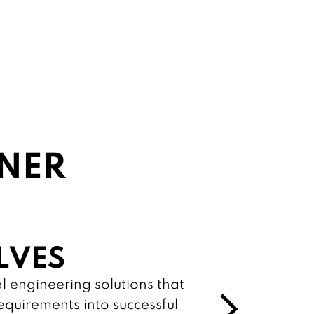
HNER
LVES
T
E
l engineering solutions that
n
equirements into successful
e