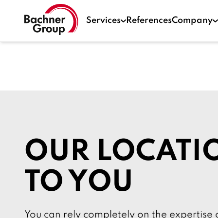
Services
References
Company
OUR LOCATI
TO YOU
You can rely completely on the expertise 