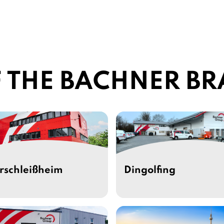
 THE BACHNER B
rschleißheim
Dingolfing