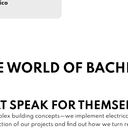
ico
E WORLD OF BAC
T SPEAK FOR THEMSE
mplex building concepts—we implement electrica
ction of our projects and find out how we turn r