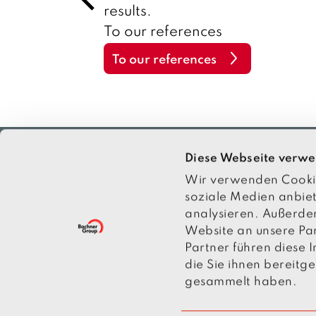
al
e
results.
v
s
i
To our references
o
u
s
To our references
Diese Webseite verwe
Wir verwenden Cookies
News
R
soziale Medien anbiet
analysieren. Außerde
Downloads
P
Website an unsere Pa
Partner führen diese
Imprint
S
die Sie ihnen bereitg
gesammelt haben.
Hinweisgebersystem