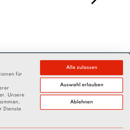
Whet
x
t
and 
a su
To o
Alle zulassen
ionen für
Auswahl erlauben
erer
er. Unsere
Ablehnen
usammen,
r Dienste