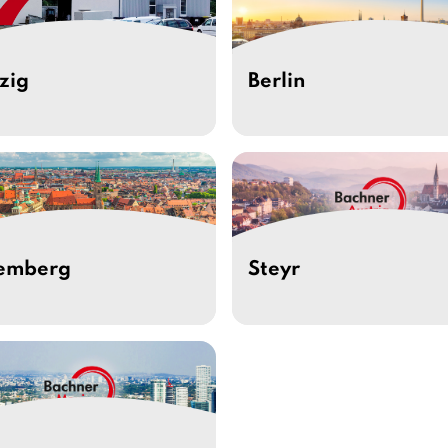
zig
Berlin
emberg
Steyr