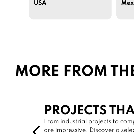
USA
Mex
MORE FROM TH
PROJECTS THA
From industrial projects to co
p
are impressive. Discover a sele
r