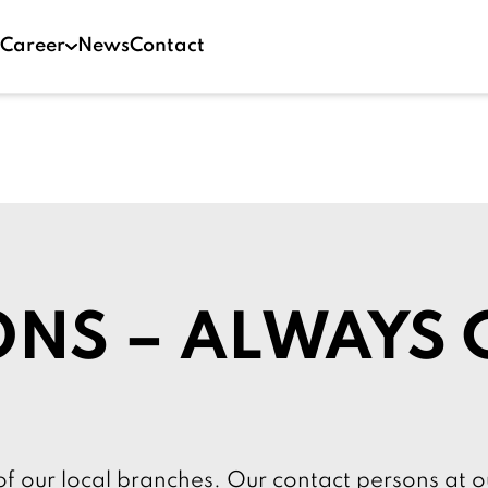
Career
News
Contact
ONS – ALWAYS 
of our local branches. Our contact persons at o