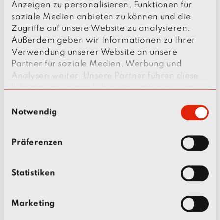
s
Anzeigen zu personalisieren, Funktionen für
a
soziale Medien anbieten zu können und die
Hier finden Sie die Ansprechpartner am
t
Zugriffe auf unsere Website zu analysieren.
aktuellen Standort:
Außerdem geben wir Informationen zu Ihrer
z
Ansprechpartner je Standort
Verwendung unserer Website an unsere
: 
Partner für soziale Medien, Werbung und
Analysen weiter. Unsere Partner führen diese
IHRE ANFRAGE
Informationen möglicherweise mit weiteren
Daten zusammen, die Sie ihnen bereitgestellt
E
haben oder die sie im Rahmen Ihrer Nutzung
Notwendig
i
Wenn Sie uns eine Nachricht senden möchten,
der Dienste gesammelt haben.
n
nutzen Sie gerne das folgende Formular.
w
Ihre Nachricht wird von zentraler Stelle an die
Präferenzen
i
zuständigen Personen weitergeleitet.
l
Name
l
Statistiken
i
g
Marketing
u
E-Mail