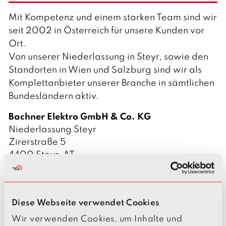
t
s
Mit Kompetenz und einem starken Team sind wir
c
h
seit 2002 in Österreich für unsere Kunden vor
Ort.
Von unserer Niederlassung in Steyr, sowie den
Standorten in Wien und Salzburg sind wir als
Komplettanbieter unserer Branche in sämtlichen
Bundesländern aktiv.
S
Bachner Elektro GmbH & Co. KG
t
A
Niederlassung Steyr
a
d
S
Zirerstraße 5
n
r
t
S
4400 Steyr, AT
d
e
r
t
Telefon: 
+43 7252 722 93
o
s
a
a
E-Mail: 
steyr@bachner.de
r
s
ß
d
Diese Webseite verwendet Cookies
t
z
e
t
KONTAKTE
u
Wir verwenden Cookies, um Inhalte und