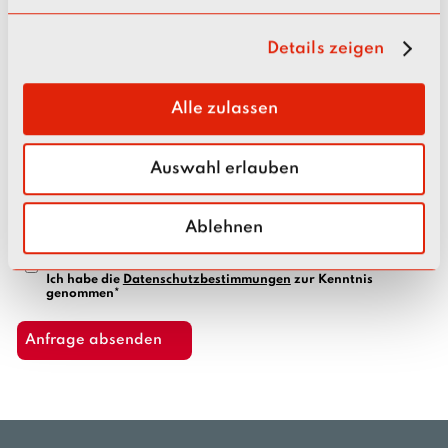
n
g
Details zeigen
s
Ihre Nachricht
a
u
Alle zulassen
s
w
Auswahl erlauben
a
h
l
Ablehnen
Ich habe die
Datenschutzbestimmungen
zur Kenntnis
genommen*