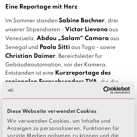
Eine Reportage mit Herz
Sabine Bachner
Im Sommer standen
, drei
Victor Lievano
unserer Stipendiaten -
aus
Abdou „Salam“ Camara
Venezuela,
aus
Paola Sitti
Senegal und
aus Togo - sowie
Christian Daimer
, Bereichsleiter für
Gebäudeautomation, vor der Kamera.
Kurzreportage des
Entstanden ist eine
regionalen Fernsehsenders TVA
, die die
Arbeit unserer Stiftung und die Menschen
dahinter zeigt.
Im Mittelpunkt standen Fragen wie:
Diese Webseite verwendet Cookies
Wie sieht der Alltag unserer Stipendiatinnen
Wir verwenden Cookies, um Inhalte und
und Stipendiaten in Deutschland aus?
Anzeigen zu personalisieren, Funktionen für
Welche Herausforderungen meistern sie
soziale Medien anbieten zu können und die