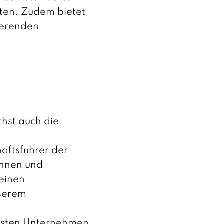
eten. Zudem bietet
ierenden
chst auch die
äftsführer der
innen und
 einen
nserem
 ersten Unternehmen