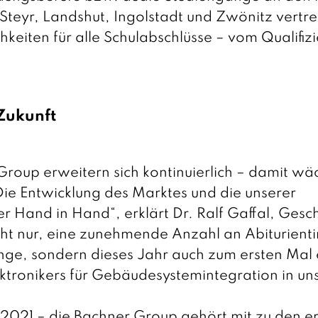
Steyr, Landshut, Ingolstadt und Zwönitz vertr
eiten für alle Schulabschlüsse – vom Qualifiz
 Zukunft
Group erweitern sich kontinuierlich – damit wä
ie Entwicklung des Marktes und die unserer
Hand in Hand“, erklärt Dr. Ralf Gaffal, Gesch
cht nur, eine zunehmende Anzahl an Abiturient
änge, sondern dieses Jahr auch zum ersten Mal
ektronikers für Gebäudesystemintegration in u
eit 2021 – die Bachner Group gehört mit zu den