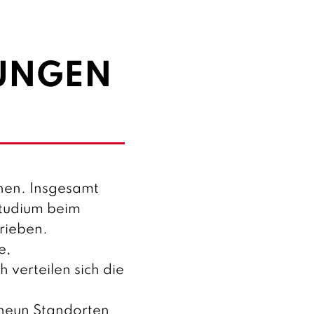
TUNGEN
nen. Insgesamt
Studium beim
rieben.
e,
verteilen sich die
 neun Standorten