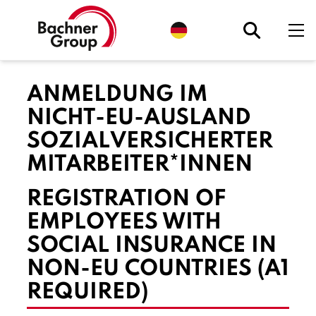
S
p
r
a
c
h
ANMELDUNG IM
e
a
u
NICHT-EU-AUSLAND
s
w
SOZIALVERSICHERTER
ä
h
MITARBEITER*INNEN
l
e
n
REGISTRATION OF
.
A
k
EMPLOYEES WITH
t
u
SOCIAL INSURANCE IN
e
l
NON-EU COUNTRIES (A1
l
:
REQUIRED)
D
e
u