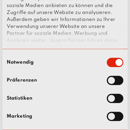
soziale Medien anbieten zu können und die
Zugriffe auf unsere Website zu analysieren.
Außerdem geben wir Informationen zu Ihrer
Verwendung unserer Website an unsere
Partner für soziale Medien, Werbung und
Analysen weiter. Unsere Partner führen diese
Informationen möglicherweise mit weiteren
Daten zusammen, die Sie ihnen bereitgestellt
E
haben oder die sie im Rahmen Ihrer Nutzung
Notwendig
i
der Dienste gesammelt haben.
n
w
Präferenzen
i
l
l
Statistiken
i
g
Marketing
u
n