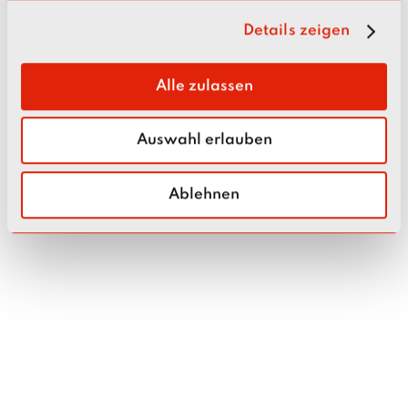
g
Details zeigen
s
a
u
Alle zulassen
s
w
Auswahl erlauben
a
h
l
Ablehnen