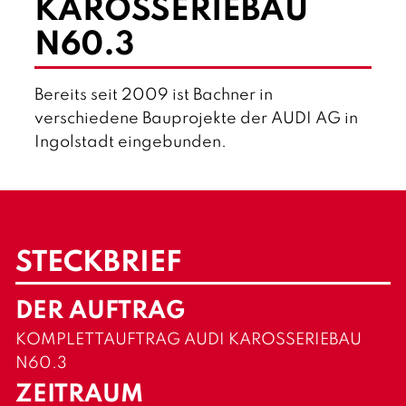
KAROSSERIEBAU
t
s
c
N60.3
h
Bereits seit 2009 ist Bachner in
verschiedene Bauprojekte der AUDI AG in
Ingolstadt eingebunden.
STECKBRIEF
DER AUFTRAG
KOMPLETTAUFTRAG AUDI KAROSSERIEBAU
N60.3
ZEITRAUM