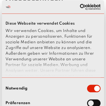
ANFORDERUNGEN
Der Gesamtbau teilt sich in unterschiedliche
Bereiche auf. Die eigentliche Produktionshalle
Diese Webseite verwendet Cookies
als Kernstück wird von zwei Randbauten mit
Wir verwenden Cookies, um Inhalte und
Versorgungstechnik, Treppenhäusern und
Anzeigen zu personalisieren, Funktionen für
Aufzügen flankiert. Auch jeweils eine Büroetage
soziale Medien anbieten zu können und die
ist dort untergebracht, wo typische
Zugriffe auf unsere Website zu analysieren.
Beleuchtungskonzepte, Bodentanks, KNX/EIB-
Außerdem geben wir Informationen zu Ihrer
Steuerungen für Licht und Mediensteuerung
Verwendung unserer Website an unsere
sowie Netzwerktechnik eine Rolle spielen.
Partner für soziale Medien, Werbung und
Etwas anders gelagert ist die Installation im
Analysen weiter. Unsere Partner führen diese
restlichen Teil der Randbauten. Hier finden sich
Informationen möglicherweise mit weiteren
Daten zusammen, die Sie ihnen bereitgestellt
16 Schwerpunktstationen sowie weitere
E
haben oder die sie im Rahmen Ihrer Nutzung
Notwendig
Hauptverteilungen für Elektro-, IT- und
i
der Dienste gesammelt haben.
Kommunikationstechnik. Insgesamt vier
n
w
Hauptschächte beinhalten Kabeltrassen, die
Präferenzen