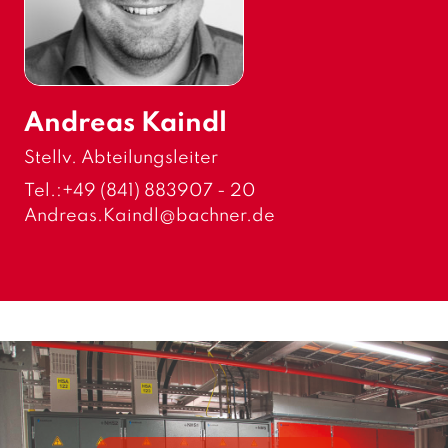
Andreas Kaindl
F
Stellv. Abteilungsleiter
u
Tel.:
+49 (841) 883907 - 20
n
E
Andreas.Kaindl
@bachner.de
k
-
t
M
i
a
o
i
n
l
: