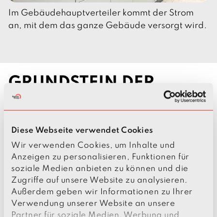
Im Gebäudehauptverteiler kommt der Strom
an, mit dem das ganze Gebäude versorgt wird.
GRUNDSTEIN DER
ELEKTROVERSORGUNG
Bachner ist vor allem für die Grundlagen der
Diese Webseite verwendet Cookies
elektronischen Infrastruktur verantwortlich: So
Wir verwenden Cookies, um Inhalte und
waren wir beispielsweise für den Trassenbau,
Anzeigen zu personalisieren, Funktionen für
aber auch für das Auflegen der Kabel
soziale Medien anbieten zu können und die
verantwortlich, sodass andere Gewerke
Zugriffe auf unsere Website zu analysieren.
weiterarbeiten konnten.
Außerdem geben wir Informationen zu Ihrer
In der Nachrichtentechnik musste das Team um
Verwendung unserer Website an unsere
Deliu zwei unterschiedliche Netzwerke
Partner für soziale Medien, Werbung und