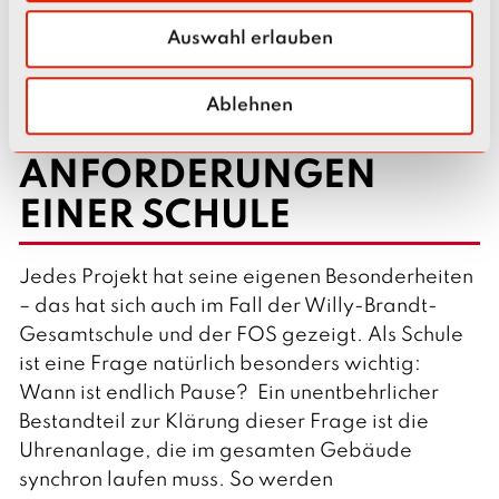
w
sich Delius Team auch um die Lichtsteuerung,
Auswahl erlauben
a
den Sonnenschutz und die Gebäudeleittechnik,
h
die über eine KNX-Steuerung realisiert wurden.
l
Ablehnen
DIE SPEZIELLEN
ANFORDERUNGEN
EINER SCHULE
Jedes Projekt hat seine eigenen Besonderheiten
– das hat sich auch im Fall der Willy-Brandt-
Gesamtschule und der FOS gezeigt. Als Schule
ist eine Frage natürlich besonders wichtig:
Wann ist endlich Pause? Ein unentbehrlicher
Bestandteil zur Klärung dieser Frage ist die
Uhrenanlage, die im gesamten Gebäude
synchron laufen muss. So werden